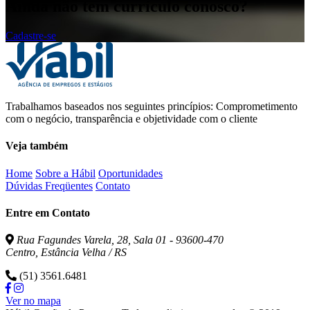
FINANCEIRO
FINANCEIRO
FINANCEIRO
Ainda não tem currículo conosco?
no
no
no
Facebook
LinkedIn
WhatsApp
Cadastre-se
Trabalhamos baseados nos seguintes princípios: Comprometimento
com o negócio, transparência e objetividade com o cliente
Veja também
Home
Sobre a Hábil
Oportunidades
Dúvidas Freqüentes
Contato
Entre em Contato
Rua Fagundes Varela, 28, Sala 01 - 93600-470
Centro, Estância Velha / RS
(51) 3561.6481
Ver no mapa